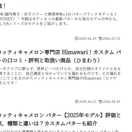
価！
24年 国内男子・女子ツアー で使用率No.1のパターブランドオデッセイ
DYSSEY）！今回はオデッセイの最新パターや人気のモデルの中から、
した8シリーズのモデルをご紹介します。
2025.06.19
2026.07.23
コッティキャメロン専門店 Himawari！カスタム パ
ーの口コミ・評判と取扱い商品（ひまわり）
ーやクラブに限らず、世界に一つだけとか、自分仕様のオリジナルなも
有することに、自己満足と分かっていても憧れるものです。その憧れを
にしてくれるのがスコッティキャメロン専門店のHimawari（ヒマワ
さんです！
2025.06.13
2026.05.19
コッティキャメロン パター【2025年モデル】評価と
気、種類と違いは？カスタムパターも紹介
ーのなかでも最高峰と言われているスコッティキャメロン パター！今