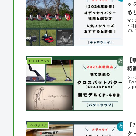
ッ
め
20
と評
てい
【
おすすめグッツ
特徴
クロ
「ク
ッド
【
ゴルフクラブ
ク