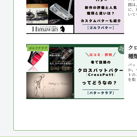
回は
に、
いて
ク
ゴルフクラブ
種
パッ
か。
トの
を取