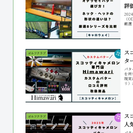
評
20
（O
厳選
ス
ゴルフクラブ
タ
パタ
を所
現実
リ）
ス
ゴルフクラブ
人
パタ