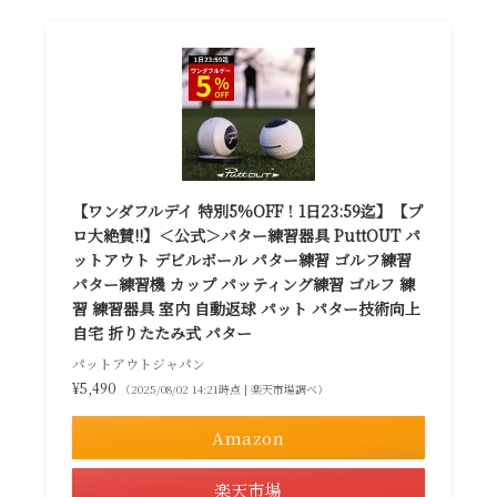
【ワンダフルデイ 特別5%OFF！1日23:59迄】【プ
ロ大絶賛!!】＜公式＞パター練習器具 PuttOUT パ
ットアウト デビルボール パター練習 ゴルフ練習
パター練習機 カップ パッティング練習 ゴルフ 練
習 練習器具 室内 自動返球 パット パター技術向上
自宅 折りたたみ式 パター
パットアウトジャパン
¥5,490
（2025/08/02 14:21時点 | 楽天市場調べ）
Amazon
楽天市場