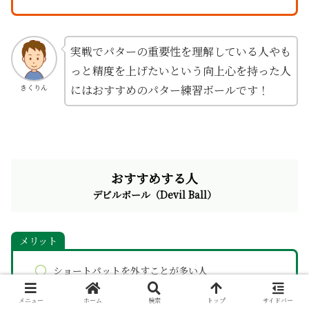
実戦でパターの重要性を理解している人やも
っと精度を上げたいという向上心を持った人
にはおすすめのパター練習ボールです！
きくりん
おすすめする人
デビルボール（Devil Ball）
メリット
ショートパットを外すことが多い人
狙ったところボールに行かない人
メニュー
ホーム
検索
トップ
サイドバー