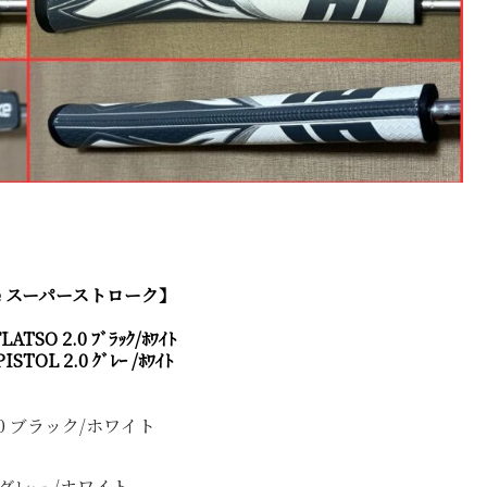
oke スーパーストローク】
ATSO 2.0 ﾌﾞﾗｯｸ/ﾎﾜｲﾄ
STOL 2.0 ｸﾞﾚｰ /ﾎﾜｲﾄ
.0 ブラック/ホワイト
0 グレー /ホワイト