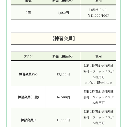
回数
料金（税込み）
利用
打席ポイント
1回
1,650円
￥11,000/100P
【練習会員】
プラン
料金（税込み）
利用
毎日2時間まで打席練
習可＋フィットネスジ
練習会員Pro
13,200円
ム利用可
※プロ、研修生の方
毎日2時間まで打席練
練習会員(一般)
16,500円
習可＋フィットネスジ
ム利用可
毎日2時間まで打席練
習可＋フィットネスジ
練習会員Jr
11,000円
ム利用可