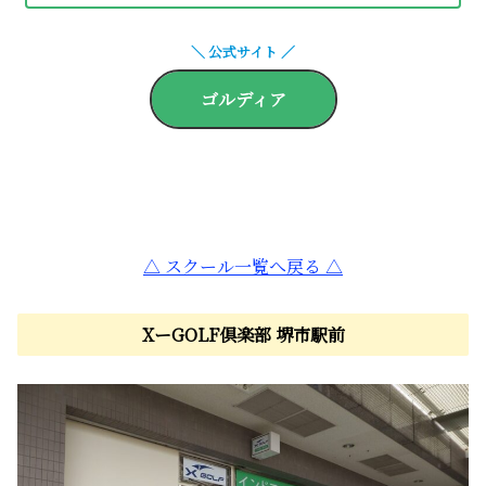
＼ 公式サイト ／
ゴルディア
△ スクール一覧へ戻る △
XーGOLF倶楽部 堺市駅前