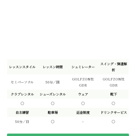
スイング・弾道解
レッスンスタイル
レッスン時間
シュミレーター
析
GOLFZON社
GOLFZON社
セミパーソナル
50分／回
GDR
GDR
クラブレンタル
シューズレンタル
ウェア
靴下
〇
〇
〇
〇
自主練習
駐車場
返金制度
ドリンクサービス
50分／日
〇
–
〇