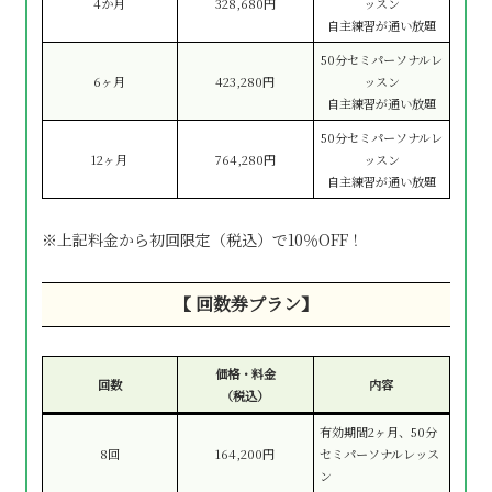
4か月
328,680円
ッスン
自主練習が通い放題
50分セミパーソナルレ
6ヶ月
423,280円
ッスン
自主練習が通い放題
50分セミパーソナルレ
12ヶ月
764,280円
ッスン
自主練習が通い放題
※上記料金から初回限定（税込）で10％OFF！
【 回数券プラン】
価格・料金
回数
内容
（税込）
有効期間2ヶ月、50分
8回
164,200円
セミパーソナルレッス
ン