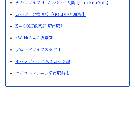
チキンゴルフ セブンパーク天美【ChickenGolf】
ゴルディア松原校【GOLDIA松原校】
XーGOLF倶楽部 堺市駅前
SWING24/7 堺東店
ブロードゴルフスタジオ
ルパラディ テニス＆ゴルフ鳳
マイゴルフレーン堺市駅前店