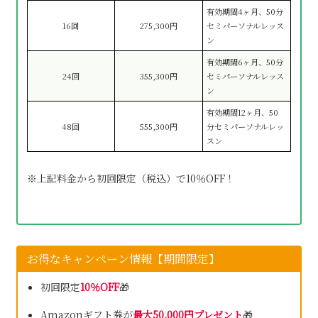
有効期間4ヶ月、50分
16回
275,300円
セミパーソナルレッス
ン
有効期間6ヶ月、50分
24回
355,300円
セミパーソナルレッス
ン
有効期間12ヶ月、50
48回
555,300円
分セミパーソナルレッ
スン
※上記料金から初回限定（税込）で10％OFF！
お得なキャンペーン情報【期間限定】
初回限定
10％OFF
🎁
Amazonギフト券が
最大50,000円プレゼント
🎁