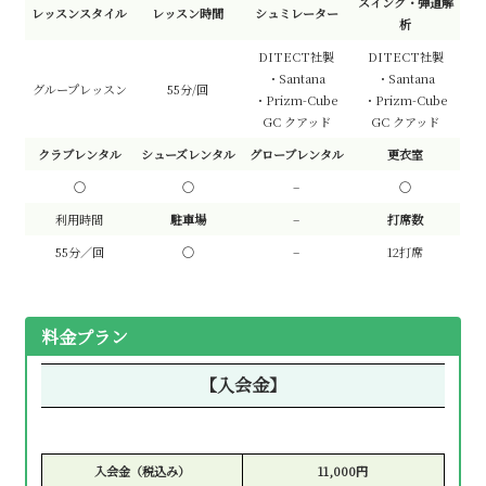
スイング・弾道解
レッスンスタイル
レッスン時間
シュミレーター
析
DITECT社製
DITECT社製
・Santana
・Santana
グループレッスン
55分/回
・Prizm-Cube
・Prizm-Cube
GC クアッド
GC クアッド
クラブレンタル
シューズレンタル
グローブレンタル
更衣室
〇
〇
–
〇
利用時間
駐車場
–
打席数
55分／回
〇
–
12打席
料金プラン
【入会金】
入会金（税込み）
11,000円