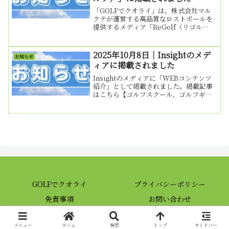
「GOLFでクオライ」は、株式会社マル
クテが運営する高品質なロストボールを
提供するメディア「ReGolf（リゴル
フ）」に掲載されました。掲載記事はこ
ちら「初心者はゴルフレッスンを受ける
べき！その理由からおすすめのスクール
2025年10月8日｜Insightのメデ
お知らせ
までをご紹介」【高品...
ィアに掲載されました
Insightのメディアに「WEBコンテンツ
紹介」として掲載されました。掲載記事
はこちら【ゴルフスクール、ゴルフギア
＆グッツ選びの情報サイト】GOLFでク
オライ【ゴルフスクール選びで迷ったと
きの比較サイト】おすすめのゴルフスク
ール＆ゴルフレ...
GOLFでクオライ
プライバシーポリシー
免責事項
お問い合わせ
Copyright © 2024 GOLFでクオライ All Rights Reserved.
メニュー
ホーム
検索
トップ
サイドバー