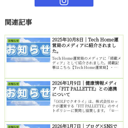
関連記事
2025年10月8日｜Tech Home運
お知らせ
営局のメディアに紹介されまし
た。
Tech Home運営局のメディアに「掲載メ
ディア」として紹介されました。掲載記
事はこちら【Tech Home運営局】・
Tech Home | 毎日の暮らしをもっと快適
に。注目の最新家電レビューや、失敗し
ない選び方のコツをわかりやすくお届
2026年1月9日｜健康情報メディ
お知らせ
け...
ア「FIT PALLETTE」との連携
について
「GOLFでクオライ」は、株式会社ロッ
テが運営する「FIT PALLETTE」のサイ
トポリシーに賛同し協賛します。「ロッ
テメディパレット」が運営する「FIT
PALETTE」は日常の中で健康を育む情報
を発信し「からだ」「こころ」「生活習
2026年1月7日｜ブログ×SNSで
お知らせ