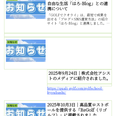
慣」...
自由な生活「はろ-Blog」との連
携について
「GOLFでクオライ」は、最短で成果を
出せる「ブログ×SNS運営方法」の紹介
サイト「はろ-Blog」と連携しました。未
経験・スキル無のサラリーマンから転身
し自由なブログ生活送り、自身の経験を
生かして、初心者のために実践的なノウ
ハウを画像多め...
お知らせ
2025年9月24日｜株式会社アシス
トのメディアに紹介されました。
https://quali-golf.com/golfschool-
kyoubashi/
2025年10月3日｜高品質ロストボ
お知らせ
ールを提供する「ReGolf（リゴ
ルフ）」に掲載されました