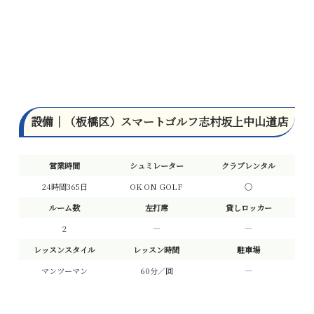
設備｜（板橋区）スマートゴルフ志村坂上中山道店
営業時間
シュミレーター
クラブレンタル
24時間365日
OK ON GOLF
〇
ルーム数
左打席
貸しロッカー
2
―
―
レッスンスタイル
レッスン時間
駐車場
マンツーマン
60分／回
―