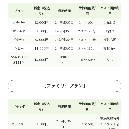
料金（税込
予約可能数/
ゲスト同伴利
プラン
利用時間
み）
回
用
シルバー
22,000円
24時間365日
1コマ 60分
1名まで
ゴールド
29,700円
24時間365日
2コマ 120分
1名まで
プラチナ
33,000円
24時間365日
2コマ 120分
複数名可
ルビー
44,000円
24時間365日
3コマ 180分
複数名可
シニア
（60
10:00～
15,000円
1コマ 60分
なし
才以上）
15:00
【ファミリープラン】
料金（税込
予約可能数/
ゲスト同伴利
プラン名
利用時間
み）
日
用
家族複数名可
24時間 365
ファミリー
29,700円
1コマ 60分
アカウントを
日