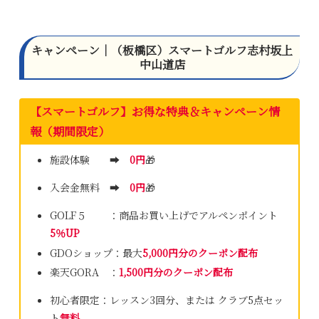
キャンペーン｜（板橋区）スマートゴルフ志村坂上
中山道店
【スマートゴルフ】
お得な特典＆キャンペーン情
報
（期間限定）
施設体験 ➡
0円
🎁
入会金無料 ➡
0円
🎁
GOLF５ ：商品お買い上げでアルペンポイント
5％UP
GDOショップ：最大
5,000円分のクーポン配布
楽天GORA ：
1,500円分のクーポン配布
初心者限定：レッスン3回分、または クラブ5点セッ
ト
無料