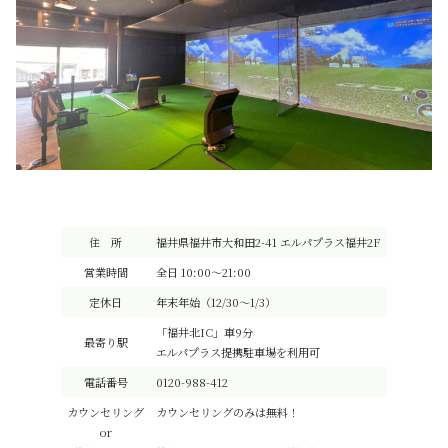
住 所
福井県福井市大和田2-41 エルパプラス福井2F
営業時間
全日 10:00～21:00
定休日
年末年始（12/30～1/3）
「福井北IC」車9分
最寄り駅
エルパプラス提携駐車場を利用可
電話番号
0120-988-412
カウンセリング
カウンセリングのみは無料！
or