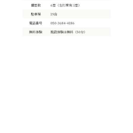
個室数
6室（左打席有:1室）
駐車場
19台
電話番号
050-3684-4186
無料体験
施設体験は無料（50分）